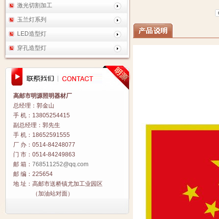
激光切割加工
玉兰灯系列
LED造型灯
穿孔造型灯
高邮市明源照明器材厂
总经理：郭金山
手 机：13805254415
副总经理：郭先生
手 机：18652591555
厂 办：0514-84248077
门 市：0514-84249863
邮 箱：
768511252@qq.com
邮 编：225654
地 址：高邮市送桥镇尤加工业园区
（加油站对面）