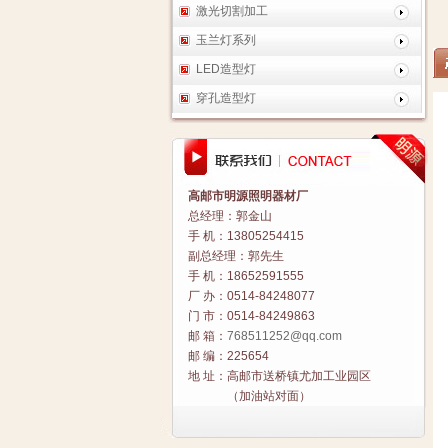
激光切割加工
玉兰灯系列
LED造型灯
穿孔造型灯
高邮市明源照明器材厂
总经理：郭金山
手 机：13805254415
副总经理：郭先生
手 机：18652591555
厂 办：0514-84248077
门 市：0514-84249863
邮 箱：
768511252@qq.com
邮 编：225654
地 址：高邮市送桥镇尤加工业园区
（加油站对面）