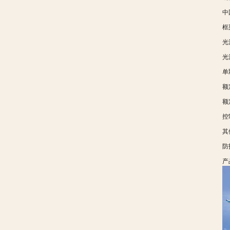
中
框
光
光
单
额
额
控
其
防
产