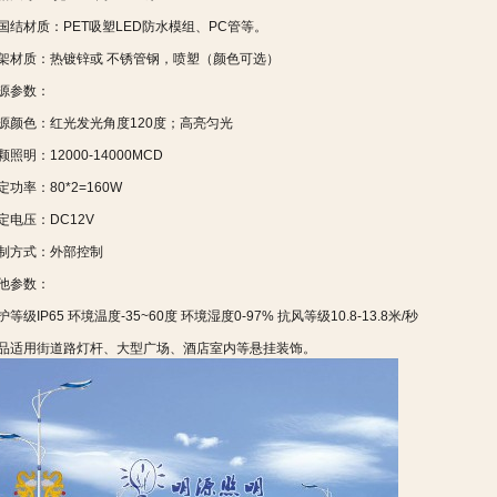
国结材质：PET吸塑LED防水模组、PC管等。
架材质：热镀锌或 不锈管钢，喷塑（颜色可选）
源参数：
源颜色：红光发光角度120度；高亮匀光
颗照明：12000-14000MCD
定功率：80*2=160W
定电压：DC12V
制方式：外部控制
他参数：
护等级IP65 环境温度-35~60度 环境湿度0-97% 抗风等级10.8-13.8米/秒
品适用街道路灯杆、大型广场、酒店室内等悬挂装饰。