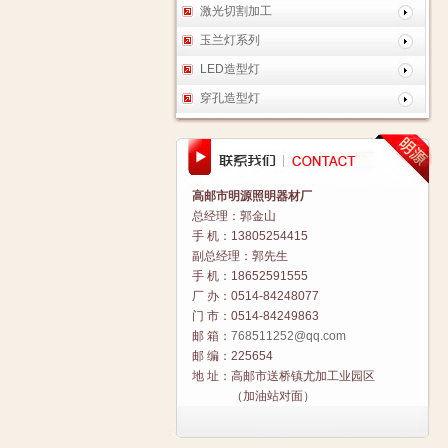
激光切割加工
玉兰灯系列
LED造型灯
穿孔造型灯
高邮市明源照明器材厂
总经理：郭金山
手 机：13805254415
副总经理：郭先生
手 机：18652591555
厂 办：0514-84248077
门 市：0514-84249863
邮 箱：
768511252@qq.com
邮 编：225654
地 址：高邮市送桥镇尤加工业园区
（加油站对面）