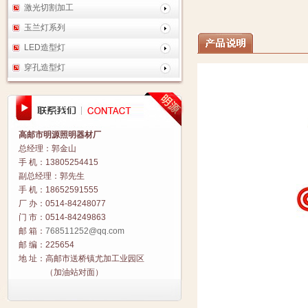
激光切割加工
玉兰灯系列
LED造型灯
穿孔造型灯
高邮市明源照明器材厂
总经理：郭金山
手 机：13805254415
副总经理：郭先生
手 机：18652591555
厂 办：0514-84248077
门 市：0514-84249863
邮 箱：
768511252@qq.com
邮 编：225654
地 址：高邮市送桥镇尤加工业园区
（加油站对面）