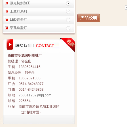
激光切割加工
玉兰灯系列
LED造型灯
穿孔造型灯
高邮市明源照明器材厂
总经理：郭金山
手 机：13805254415
副总经理：郭先生
手 机：18652591555
厂 办：0514-84248077
门 市：0514-84249863
邮 箱：
768511252@qq.com
邮 编：225654
地 址：高邮市送桥镇尤加工业园区
（加油站对面）