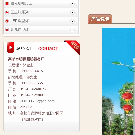
激光切割加工
玉兰灯系列
LED造型灯
穿孔造型灯
高邮市明源照明器材厂
总经理：郭金山
手 机：13805254415
副总经理：郭先生
手 机：18652591555
厂 办：0514-84248077
门 市：0514-84249863
邮 箱：
768511252@qq.com
邮 编：225654
地 址：高邮市送桥镇尤加工业园区
（加油站对面）